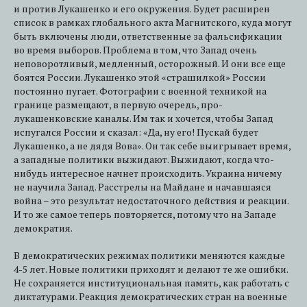
и против Лукашенко и его окружения. Будет расширен
список в рамках глобального акта Магнитского, куда могут
быть включены люди, ответственные за фальсификации
во время выборов. Проблема в том, что Запад очень
неповоротливый, медленный, осторожный. И они все еще
боятся России. Лукашенко этой «страшилкой» России
постоянно пугает. Фотографии с военной техникой на
границе размещают, в первую очередь, про-
лукашенковские каналы. Им так и хочется, чтобы Запад
испугался России и сказал: «Да, ну его! Пускай будет
Лукашенко, а не дядя Вова». Он так себе выигрывает время,
а западные политики выжидают. Выжидают, когда что-
нибудь интересное начнет происходить. Украина ничему
не научила Запад. Расстрелы на Майдане и начавшаяся
война – это результат недостаточного действия и реакции.
И то же самое теперь повторяется, потому что на Западе
демократия.
В демократических режимах политики меняются каждые
4-5 лет. Новые политики приходят и делают те же ошибки.
Не сохраняется институциональная память, как работать с
диктатурами. Реакция демократических стран на военные