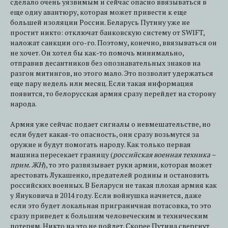
сделало очень уязвимым и сейчас опасно ввязываться в
еще одну авантюру, которая может привести к еще
большей изоляции России. Беларусь Путину уже не
простит никто: отключат банковскую систему от SWIFT,
наложат санкции ого-го. Поэтому, конечно, ввязываться он
не хочет. Он хотел бы как-то помочь минимально,
отправив десантников без опознавательных знаков на
разгон митингов, но этого мало. Это позволит удержаться
еще пару недель или месяц. Если такая информация
появится, то белорусская армия сразу перейдет на сторону
народа.
Армия уже сейчас подает сигналы о невмешательстве, но
если будет какая-то опасность, они сразу возьмутся за
оружие и будут помогать народу. Как только первая
машина пересекает границу (
российская военная техника –
прим. ЖН
), то это развязывает руки армии, которая может
арестовать Лукашенко, предателей родины и остановить
российских военных. В Беларуси не такая плохая армия как
у Януковича в 2014 году. Если войнушка начнется, даже
если это будет локальная приграничная потасовка, то это
сразу приведет к большим человеческим и техническим
потерям. Никто на это не пойдет. Скорее Путина свергнут