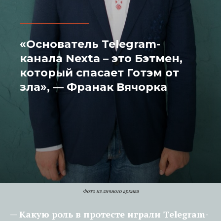
«Основатель Telegram-
канала Nexta – это Бэтмен,
который спасает Готэм от
зла», — Франак Вячорка
Фото из личного архива
— Какую роль в протесте играли Telegram-