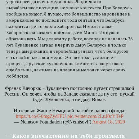
угрозы всегда очень медленная. Люди долго
вырабатывают позицию, не знают контекста. Про Беларусь
вообще не знают. Я думаю, что большинство европейцев и
американцев до последнего года считали, что Беларусь
находится где-то около Хабаровска. И может даже
Хабаровск им казался поближе, чем Минск. Их нужно
образовывать. Мы делаем ту работу, которая не делалась 26
лет. Лукашенко загнал в черную дыру Беларусь и только
теперь американцы и европейцы узнают, что у белорусов
есть свой язык, свои медиа. Это все тоже усложняет
процесс, а русские лукашенковские агенты запутывают
еще больше, нажимая на правильные точки через своих
лоббистов.
Франак Вячорка: «Лукашенко постоянно пугает страшилкой
России. Он хочет, чтобы на Западе сказали: да ну его, пускай
будет Лукашенко, а не дядя Вова».
Интервью Жанне Немцовой на сайте нашего фонда:
https://t.co/G0mgZydJFU
pic.twitter.com/2LuJ0cYTeP
— Nemtsov Foundation (@NemtsovF)
August 18, 2020
— Какое впечатление на тебя произвела