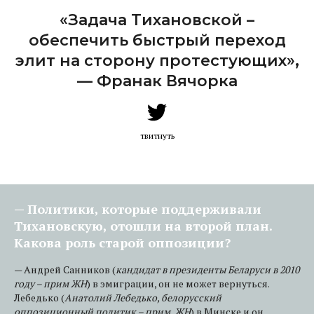
«Задача Тихановской –
обеспечить быстрый переход
элит на сторону протестующих»,
— Франак Вячорка
твитнуть
— Политики, которые поддерживали
Тихановскую, отошли на второй план.
Какова роль старой оппозиции?
— Андрей Санников (
кандидат в президенты Беларуси в 2010
году – прим ЖН
) в эмиграции, он не может вернуться.
Лебедько (
Анатолий Лебедько, белорусский
оппозиционный политик – прим. ЖН
) в Минске и он