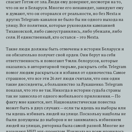
спасает Готэм от зла. Люди ему доверяют, несмотря на то,
что он не в Беларуси. Многие его ненавидят, завидуют ему
и думают, что он оторвался от реальности, но без Nexta и
других Telegram-каналов не было бы ни одного выхода на
улицу. Все политики, которые руководили кампанией
Тихановской, либо самоустранились, либо убежали, либо
сели. И единственный, кто остался – это Nexta.
Такие люди должны быть отмечены в истории Беларуси и
он обязательно получит свой орден. Они берут на себя
ответственность и помогают 9 млн. белорусов, которые
оказались в авторитарной тюрьме, раскрыть себя. Telegram
помог людям раскрыться и избавил от одиночества. Самое
страшное, что все эти 26 лет люди считали, что они одни
такие диссиденты, а большинство за Лукашенко. Telegram
показал, что это не так. Никогда в истории судьба страны
так не зависела от одного мобильного приложения.— По
факту мне кажется, нет. Националистическая повестка
может быть в двух случаях — если ты идешь на выборы или
ты идешь избивать людей на улице. Поскольку нацболы не
были допущены до выборов и не занимались избиением
людей на улицах, риторика была самой разной. Многие же
называют НБП арт-проектом. Изначально всем нравилось,