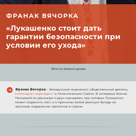
ФРАНАК ВЯЧОРКА
«Лукашенко стоит дать
гарантии безопасности при
условии его ухода»
Фото из личного архива
Франак Вячорка
– белорусский журналист, общественный деятель,
стипендиат-нерезидент
в Атлантическом Совете. В интервью Жанне
Немцовой он рассказал о двух сценариях, при которых Лукашенко
может сохранить пост, и о причинах вялой реакции Запада на
жестокое подавление протестов в стране.