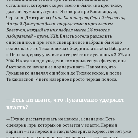
остальные, которые скорее всего и были «на крючках»,
даже не думали уступать. Я говорю про Канопацкую,
Черечня, Дмитриева (
Анна Канопацкая, Сергей Черечень,
Андрей Дмитриев были кандидатами в президенты
Беларуси, каждый из них набрал менее 2% голосов
избирателей – прим. ЖН
). Власть хотела разделить
оппозицию, и при этом сценарии все набрали бы мало
голосов. То, что Тихановская объединила штабы Бабарико
и Цепкало, сразу увеличило ее рейтинг с условных 2-3% до
30%. И когда люди увидели компромиссную фигуру, они
быстренько начали ее поддерживать. Напомню, что
Лукашенко наделал ошибок и до Тихановской, и после
Тихановской. У него наверное просто черная полоса.
— Есть ли шанс, что Лукашенко удержит
власть?
— Нужно рассматривать не шансы, а сценарии. Есть
сценарии, при которых он остается у власти. Первый
вариант – это переход в такую Северную Корею, где нет уже
авторитарного популизма Лукашенко, а есть военные,