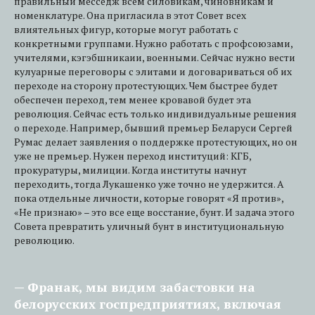
правильный месседж всем силовикам, чиновникам и
номенклатуре. Она пригласила в этот Совет всех
влиятельных фигур, которые могут работать с
конкретными группами. Нужно работать с профсоюзами,
учителями, кэгэбшникаии, военными. Сейчас нужно вести
кулуарные переговоры с элитами и договариваться об их
переходе на сторону протестующих. Чем быстрее будет
обеспечен переход, тем менее кровавой будет эта
революция. Сейчас есть только индивидуальные решения
о переходе. Например, бывший премьер Беларуси Сергей
Румас делает заявления о поддержке протестующих, но он
уже не премьер. Нужен переход институций: КГБ,
прокуратуры, милиции. Когда институты начнут
переходить, тогда Лукашенко уже точно не удержится. А
пока отдельные личности, которые говорят «Я против»,
«Не признаю» – это все еще восстание, бунт. И задача этого
Совета превратить уличный бунт в институциональную
революцию.
— Франак, мы видим забастовки на
белорусских госпредприятиях, включая