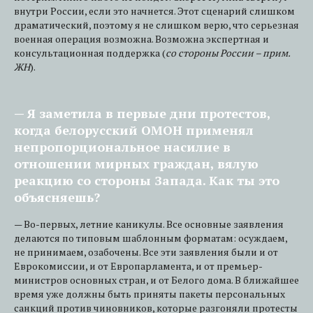
внутри России, если это начнется. Этот сценарий слишком
драматический, поэтому я не слишком верю, что серьезная
военная операция возможна. Возможна экспертная и
консультационная поддержка (
со стороны России – прим.
ЖН
).
— Я заметила в первые дни протестов,
когда белорусский ОМОН применял
непропорциональное насилие в
отношении мирных граждан, вялую
реакцию со стороны Запада. Как ты это
объясняешь?
— Во-первых, летние каникулы. Все основные заявления
делаются по типовым шаблонным форматам: осуждаем,
не принимаем, озабочены. Все эти заявления были и от
Еврокомиссии, и от Европарламента, и от премьер-
министров основных стран, и от Белого дома. В ближайшее
время уже должны быть приняты пакеты персональных
санкций против чиновников, которые разгоняли протесты