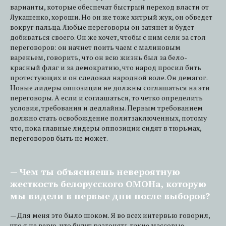
варианты, которые обеспечат быстрый переход власти от
Лукашенко, хороши. Но он же тоже хитрый жук, он обведет
вокруг пальца. Любые переговоры он затянет и будет
добиваться своего. Он же хочет, чтобы с ним сели за стол
переговоров: он начнет поить чаем с малиновым
вареньем, говорить, что он всю жизнь был за бело-
красный флаг и за демократию, что народ просил бить
протестующих и он следовал народной воле. Он демагог.
Новые лидеры оппозиции не должны соглашаться на эти
переговоры. А если и соглашаться, то четко определить
условия, требования и дедлайны. Первым требованием
должно стать освобождение политзаключенных, потому
что, пока главные лидеры оппозиции сидят в тюрьмах,
переговоров быть не может.
— Чем ты объясняешь невероятную
жесткость белорусского ОМОНа, которую
мы видели в первые дни после выборов?
— Для меня это было шоком. Я во всех интервью говорил,
что я не верю, что будут разгонять такие массовые