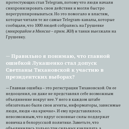
протестующих стал Telegram, потому что люди начали
синхронизировать свои действия и могли быстро
перегруппировываться. Но это помогало и властям,
которые читали те же самые Telegram-каналы, которые
сообщали, что 1000 людей собрались на Грушевке
(
микрорайон в Минске – прим. ЖН
) и танки выезжали на
Грушевку.
— Правильно я понимаю, что главной
ошибкой Лукашенко стал допуск
Светланы Тихановской к участию в
президентских выборах?
— Главная ошибка – это регистрация Тихановской. Он ее
недооценил, он даже не представлял себе возможным
объединение вокруг нее. У него в каждом штабе
обязательно были свои агенты, информаторы, зависимые
люди, люди «на крючке». И ему представлялось
невозможным, что вдруг основные силы поддержат
новичка в белорусской политике. Заметьте, что
объединились только три сильных кандидата, а