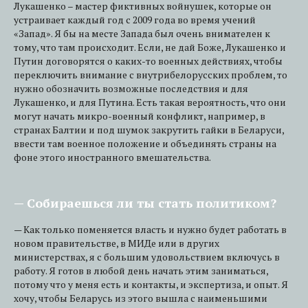
Лукашенко – мастер фиктивных войнушек, которые он
устраивает каждый год с 2009 года во время учений
«Запад». Я бы на месте Запада был очень внимателен к
тому, что там происходит. Если, не дай Боже, Лукашенко и
Путин договорятся о каких-то военных действиях, чтобы
переключить внимание с внутрибелорусских проблем, то
нужно обозначить возможные последствия и для
Лукашенко, и для Путина. Есть такая вероятность, что они
могут начать микро-военный конфликт, например, в
странах Балтии и под шумок закрутить гайки в Беларуси,
ввести там военное положение и объединять страны на
фоне этого иностранного вмешательства.
— Собираешься ли ты стать политиком?
— Как только поменяется власть и нужно будет работать в
новом правительстве, в МИДе или в других
министерствах, я с большим удовольствием включусь в
работу. Я готов в любой день начать этим заниматься,
потому что у меня есть и контакты, и экспертиза, и опыт. Я
хочу, чтобы Беларусь из этого вышла с наименьшими