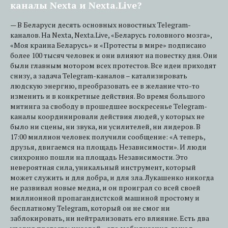
каналы Nexta и Nexta.Live?
— В Беларуси десять основных новостных Telegram-
каналов. На Nexta, Nexta.Live, «Беларусь головного мозга»,
«Моя краина Беларусь» и «Протесты в мире» подписано
более 100 тысяч человек и они влияют на повестку дня. Они
были главным мотором всех протестов. Все идеи приходят
снизу, а задача Telegram-каналов – катализировать
людскую энергию, преобразовать ее в желание что-то
изменить и в конкретные действия. Во время большого
митинга за свободу в прошедшее воскресенье Telegram-
каналы координировали действия людей, у которых не
было ни сцены, ни звука, ни усилителей, ни лидеров. В
17:00 миллион человек получили сообщение: «А теперь,
друзья, двигаемся на площадь Независимости». И люди
синхронно пошли на площадь Независимости. Это
невероятная сила, уникальный инструмент, который
может служить и для добра, и для зла. Лукашенко никогда
не развивал новые медиа, и он проиграл со всей своей
миллионной пропагандистской машиной простому и
бесплатному Telegram, который он не смог ни
заблокировать, ни нейтрализовать его влияние. Есть два