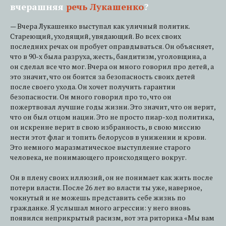
вчерашняя
речь Лукашенко
?
— Вчера Лукашенко выступал как уличный политик.
Стареющий, уходящий, увядающий. Во всех своих
последних речах он пробует оправдываться. Он объясняет,
что в 90-х была разруха, жесть, бандитизм, уголовщина, а
он сделал все что мог. Вчера он много говорил про детей, а
это значит, что он боится за безопасность своих детей
после своего ухода. Он хочет получить гарантии
безопасности. Он много говорил про то, что он
пожертвовал лучшие годы жизни. Это значит, что он верит,
что он был отцом нации. Это не просто пиар-ход политика,
он искренне верит в свою избранность, в свою миссию
нести этот флаг и топить белорусов в унижении и крови.
Это немного маразматическое выступление старого
человека, не понимающего происходящего вокруг.
Он в плену своих иллюзий, он не понимает как жить после
потери власти. После 26 лет во власти ты уже, наверное,
чокнутый и не можешь представить себе жизнь по
гражданке. Я услышал много агрессии: у него вновь
появился неприкрытый расизм, вот эта риторика «Мы вам