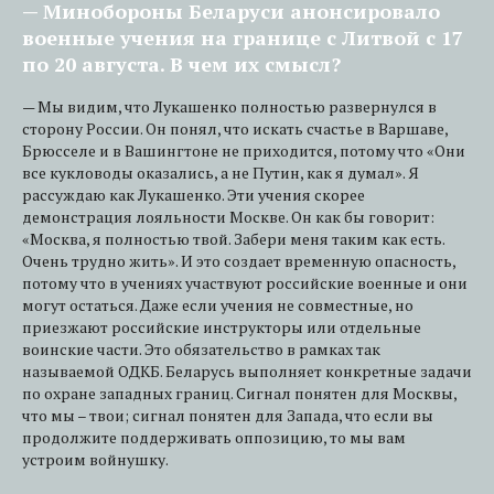
— Минобороны Беларуси анонсировало
военные учения на границе с Литвой с 17
по 20 августа. В чем их смысл?
— Мы видим, что Лукашенко полностью развернулся в
сторону России. Он понял, что искать счастье в Варшаве,
Брюсселе и в Вашингтоне не приходится, потому что «Они
все кукловоды оказались, а не Путин, как я думал». Я
рассуждаю как Лукашенко. Эти учения скорее
демонстрация лояльности Москве. Он как бы говорит:
«Москва, я полностью твой. Забери меня таким как есть.
Очень трудно жить». И это создает временную опасность,
потому что в учениях участвуют российские военные и они
могут остаться. Даже если учения не совместные, но
приезжают российские инструкторы или отдельные
воинские части. Это обязательство в рамках так
называемой ОДКБ. Беларусь выполняет конкретные задачи
по охране западных границ. Сигнал понятен для Москвы,
что мы – твои; сигнал понятен для Запада, что если вы
продолжите поддерживать оппозицию, то мы вам
устроим войнушку.