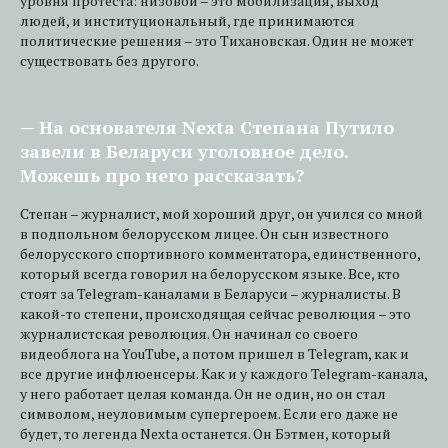
уровня протеста: низовой – это мобилизация, выход
людей, и институциональный, где принимаются
политические решения – это Тихановская. Один не может
существовать без другого.
— На основателя Nexta Степана Путило
завели в Беларуси уголовное дело.
Можешь про него рассказать?
Степан – журналист, мой хороший друг, он учился со мной
в подпольном белорусском лицее. Он сын известного
белорусского спортивного комментатора, единственного,
который всегда говорил на белорусском языке. Все, кто
стоят за Telegram-каналами в Беларуси – журналисты. В
какой-то степени, происходящая сейчас революция – это
журналистская революция. Он начинал со своего
видеоблога на YouTube, а потом пришел в Telegram, как и
все другие инфлюенсеры. Как и у каждого Telegram-канала,
у него работает целая команда. Он не один, но он стал
символом, неуловимым супергероем. Если его даже не
будет, то легенда Nexta останется. Он Бэтмен, который