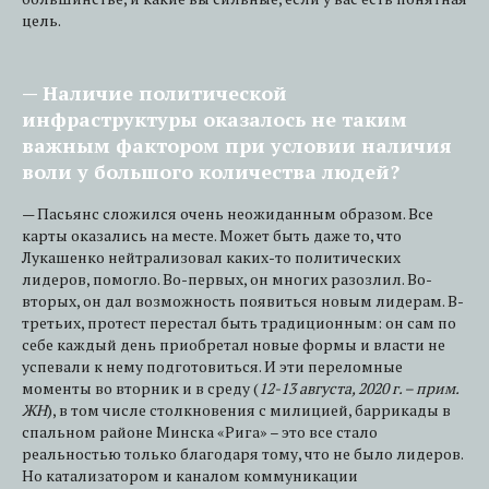
цель.
— Наличие политической
инфраструктуры оказалось не таким
важным фактором при условии наличия
воли у большого количества людей?
— Пасьянс сложился очень неожиданным образом. Все
карты оказались на месте. Может быть даже то, что
Лукашенко нейтрализовал каких-то политических
лидеров, помогло. Во-первых, он многих разозлил. Во-
вторых, он дал возможность появиться новым лидерам. В-
третьих, протест перестал быть традиционным: он сам по
себе каждый день приобретал новые формы и власти не
успевали к нему подготовиться. И эти переломные
моменты во вторник и в среду (
12-13 августа, 2020 г. – прим.
ЖН
), в том числе столкновения с милицией, баррикады в
спальном районе Минска «Рига» – это все стало
реальностью только благодаря тому, что не было лидеров.
Но катализатором и каналом коммуникации