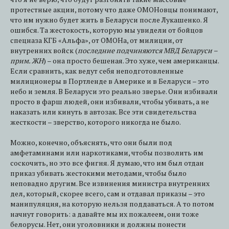
протестные акции, потому что даже ОМОНовцы понимают,
что им нужно будет жить в Беларуси после Лукашенко. Я
ошибся. Та жестокость, которую мы увидели от бойцов
спецназа КГБ «Альфа», от ОМОНа, от милиции, от
внутренних войск (
последние подчиняются МВД Беларуси –
прим. ЖН
) – она просто бешеная. Это хуже, чем американцы.
Если сравнить, как ведут себя неподготовленные
милиционеры в Портленде в Америке и в Беларуси – это
небо и земля. В Беларуси это реально зверье. Они избивали
просто в фарш людей, они избивали, чтобы убивать, а не
наказать или кинуть в автозак. Все эти свидетельства
жесткости – зверство, которого никогда не было.
Можно, конечно, объяснять, что они были под
амфетаминами или наркотиками, чтобы позволить им
соскочить, но это все фигня. Я думаю, что им был отдан
приказ убивать жестокими методами, чтобы было
неповадно другим. Все извинения министра внутренних
дел, который, скорее всего, сам и отдавал приказы – это
манипуляция, на которую нельзя поддаваться. А то потом
начнут говорить: а давайте мы их пожалеем, они тоже
белорусы. Нет, они уголовники и должны понести