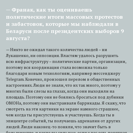
— Франак, как ты оцениваешь
политические итоги массовых протестов
и забастовок, которые мы наблюдали в
Беларуси после президентских выборов 9
августа?
— Никто не ожидал такого количества людей – ни
Лукашенко, ни оппозиция. Властям удалось разрушить
всю инфраструктуру – политические партии, организации,
поэтому вся координация стала возможна только
благодаря новым технологиям, например мессенджеру
Telegram. Конечно, произошел перелом в общественных
настроениях. Люди не знали, что их так много, поэтому у
многих были слезы на глазах, когда они выходили на
площадь. Поэтому они не боялись бросаться под дубинки
ОМОНа, поэтому они выстраивали баррикады. Я скажу, что
смотреть на эти картинки на экране намного страшнее,
чем когда ты присутствуешь и участвуешь. Когда ты в
эпицентре событий, ты получаешь адреналин от других
людей. Люди наконец-то поняли, что значит быть в
большинстве, и какие вы сильные, если у вас есть понятная