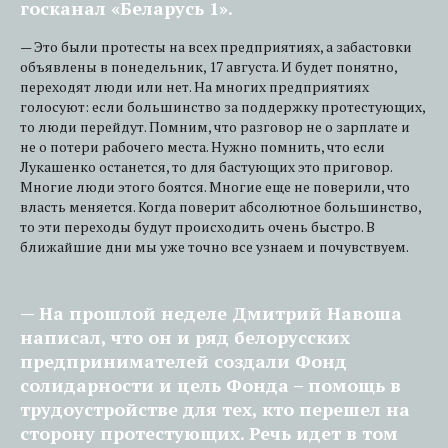
госканал «Беларусь 1».
— Это были протесты на всех предприятиях, а забастовки
объявлены в понедельник, 17 августа. И будет понятно,
переходят люди или нет. На многих предприятиях
голосуют: если большинство за поддержку протестующих,
то люди перейдут. Помним, что разговор не о зарплате и
не о потери рабочего места. Нужно помнить, что если
Лукашенко останется, то для бастующих это приговор.
Многие люди этого боятся. Многие еще не поверили, что
власть меняется. Когда поверит абсолютное большинство,
то эти переходы будут происходить очень быстро. В
ближайшие дни мы уже точно все узнаем и почувствуем.
— На прошлой неделе Дмитрий Навоша
написал, что он и ряд белорусских
предпринимателей создали Фонд
солидарности и цель Фонда – помощь в
трудоустройстве для тех, кто перешел на
сторону протестующих. Речь идет в том